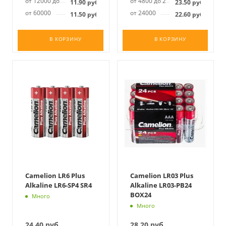
от 12000 до 59999
от 4800 до 23999
11.90
руб.
23.50
руб.
от 60000
от 24000
11.50
руб.
22.60
руб.
В КОРЗИНУ
В КОРЗИНУ
Camelion LR6 Plus
Camelion LR03 Plus
Alkaline LR6-SP4 SR4
Alkaline LR03-PB24
BOX24
Много
Много
24.40
руб.
28.20
руб.