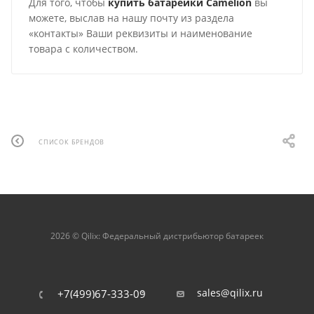
Для того, чтобы
купить батарейки
Camelion
вы
можете, выслав на нашу почту из раздела
«контакты» Ваши реквизиты и наименование
товара с количеством.
СПИСОК БРЕНДОВ
2026 © Qilix: Федеральный дистрибьютор батареек
sales@qilix.ru
+7(499)67-333-09