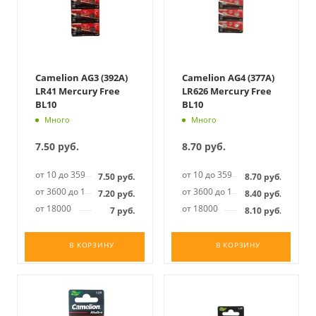
Camelion AG3 (392A)
Camelion AG4 (377A)
LR41 Mercury Free
LR626 Mercury Free
BL10
BL10
Много
Много
7.50
руб.
8.70
руб.
от 10 до 3599
от 10 до 3599
7.50
руб.
8.70
руб.
от 3600 до 17999
от 3600 до 17999
7.20
руб.
8.40
руб.
от 18000
от 18000
7
руб.
8.10
руб.
В КОРЗИНУ
В КОРЗИНУ