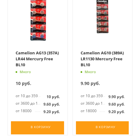
Camelion AG13 (357A)
Camelion AG10 (389A)
LR44 Mercury Free
LR1130 Mercury Free
BL10
BL10
Много
Много
10
руб.
9.90
руб.
от 10 до 3599
от 10 до 3599
10
руб.
9.90
руб.
от 3600 до 17999
от 3600 до 17999
9.60
руб.
9.60
руб.
от 18000
от 18000
9.20
руб.
9.20
руб.
В КОРЗИНУ
В КОРЗИНУ