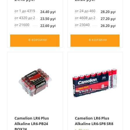
от 1 до 4319
от 24 до 4607
24.40
руб.
28.20
руб.
от 4320 до 21599
от 4608 до 23039
23.50
руб.
27.20
руб.
от 21600
от 23040
22.60
руб.
26.20
руб.
В КОРЗИНУ
В КОРЗИНУ
Camelion LR6 Plus
Camelion LR6 Plus
Alkaline LR6-PB24
Alkaline LR6-SP8 SR8
BOX24