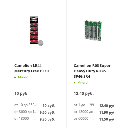
Camelion LR44
Camelion R03 Super
Mercury Free BL10
Heavy Duty R03P-
SP4G SR4
Много
Много
10
руб.
12.40
руб.
от 10 до 3599
от 1 до 11999
10
руб.
12.40
руб.
от 3600 до 17999
от 12000 до 59999
9.60
руб.
11.90
руб.
от 18000
от 60000
9.30
руб.
11.50
руб.