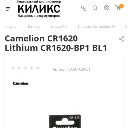
0
—
—
—
—
Главная
Каталог
Батарейки
Плоские батарейки 3v
C
Camelion CR1620
Lithium CR1620-BP1 BL1
Артикул:
CAM-1620-B1