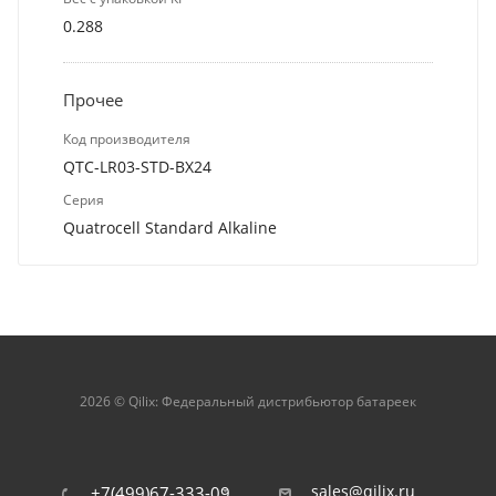
0.288
Прочее
Код производителя
QTC-LR03-STD-BX24
Серия
Quatrocell Standard Alkaline
2026 © Qilix: Федеральный дистрибьютор батареек
sales@qilix.ru
+7(499)67-333-09