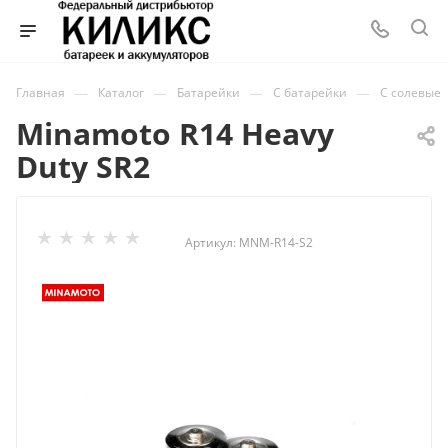
—
—
—
—
Главная
Каталог
Батарейки
C батарейки
C солевые
Minamoto R14 Heavy
Duty SR2
Артикул:
MNM-R14-S2