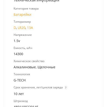
Категория товара
Батарейки
Типоразмер
D
,
LR20
,
13A
Напряжение
1.5v
Емкость, мАч
14300
Химическое свойство
Алкалиновые, Щелочные
Технология
G-TECH
Срок хранения, лет/циклов заряда
?
10 лет
Штрихкод
4891199229145