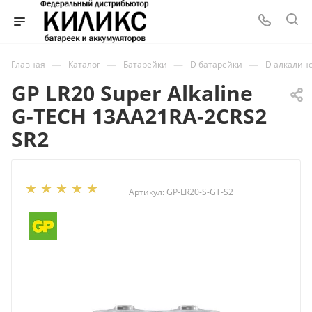
—
—
—
—
Главная
Каталог
Батарейки
D батарейки
D алкалин
GP LR20 Super Alkaline
G-TECH 13AA21RA-2CRS2
SR2
Артикул:
GP-LR20-S-GT-S2