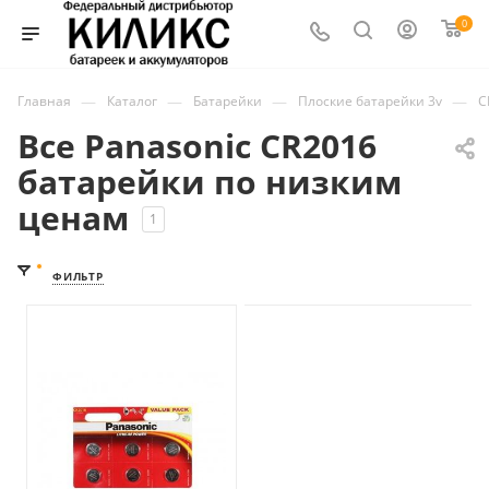
0
—
—
—
—
Главная
Каталог
Батарейки
Плоские батарейки 3v
C
Все Panasonic CR2016
батарейки по низким
ценам
1
ФИЛЬТР