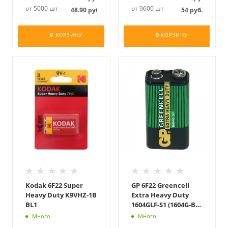
от 5000 шт
от 9600 шт
48.90
руб.
54
руб.
В КОРЗИНУ
В КОРЗИНУ
Kodak 6F22 Super
GP 6F22 Greencell
Heavy Duty K9VHZ-1B
Extra Heavy Duty
BL1
1604GLF-S1 (1604G-B)
SR1
Много
Много