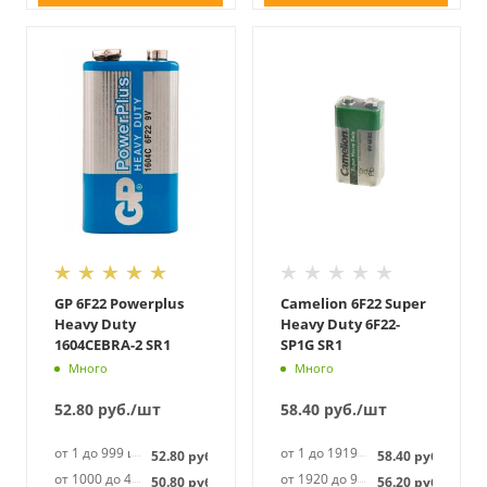
GP 6F22 Powerplus
Camelion 6F22 Super
Heavy Duty
Heavy Duty 6F22-
1604CEBRA-2 SR1
SP1G SR1
Много
Много
52.80
руб.
/шт
58.40
руб.
/шт
от 1 до 999 шт
от 1 до 1919 шт
52.80
руб.
58.40
руб.
от 1000 до 4999 шт
от 1920 до 9599 шт
50.80
руб.
56.20
руб.