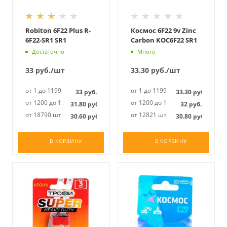
Robiton 6F22 Plus R-
Космос 6F22 9v Zinc
6F22-SR1 SR1
Carbon KOC6F22 SR1
Достаточно
Много
33
руб.
/шт
33.30
руб.
/шт
от 1 до 1199 шт
от 1 до 1199 шт
33
руб.
33.30
руб.
от 1200 до 18789 шт
от 1200 до 12820 шт
31.80
руб.
32
руб.
от 18790 шт
от 12821 шт
30.60
руб.
30.80
руб.
В КОРЗИНУ
В КОРЗИНУ