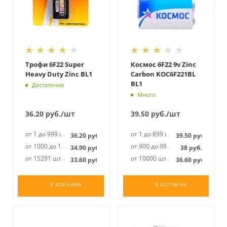
Трофи 6F22 Super
Космос 6F22 9v Zinc
Heavy Duty Zinc BL1
Carbon KOC6F221BL
BL1
Достаточно
Много
36.20
руб.
/шт
39.50
руб.
/шт
от 1 до 999 шт
от 1 до 899 шт
36.20
руб.
39.50
руб.
от 1000 до 15290 шт
от 900 до 9999 шт
34.90
руб.
38
руб.
от 15291 шт
от 10000 шт
33.60
руб.
36.60
руб.
В КОРЗИНУ
В КОРЗИНУ