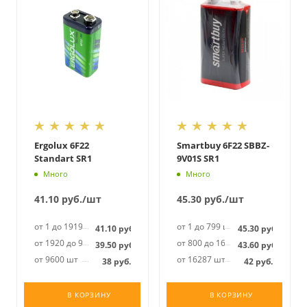
Ergolux 6F22
Smartbuy 6F22 SBBZ-
Standart SR1
9V01S SR1
Много
Много
41.10
руб.
/шт
45.30
руб.
/шт
от 1 до 1919 шт
от 1 до 799 шт
41.10
руб.
45.30
руб.
от 1920 до 9599 шт
от 800 до 16286 шт
39.50
руб.
43.60
руб.
от 9600 шт
от 16287 шт
38
руб.
42
руб.
В КОРЗИНУ
В КОРЗИНУ