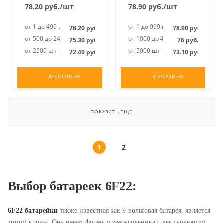
78.20
руб.
/шт
78.90
руб.
/шт
от 1 до 499 шт
от 1 до 999 шт
78.20
руб.
78.90
руб.
от 500 до 2499 шт
от 1000 до 4999 шт
75.30
руб.
76
руб.
от 2500 шт
от 5000 шт
72.40
руб.
73.10
руб.
В КОРЗИНУ
В КОРЗИНУ
ПОКАЗАТЬ ЕЩЕ
1
2
Выбор батареек 6F22:
6F22 батарейки
также известная как 9-вольтовая батарея, является
типом кроны. Она имеет форму прямоугольника с выступающим