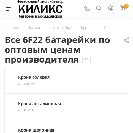
0
—
—
—
—
Главная
Каталог
Батарейки
Крона
6F22
Все 6F22 батарейки по
оптовым ценам
производителя
24
Крона солевая
24 ТОВАРА
Крона алкалиновая
48 ТОВАРОВ
Крона щелочная