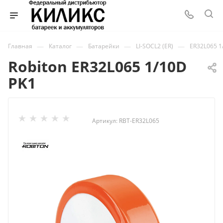
—
—
—
—
Главная
Каталог
Батарейки
LI-SOCL2 (ER)
ER32L065 1
Robiton ER32L065 1/10D
PK1
Артикул:
RBT-ER32L065