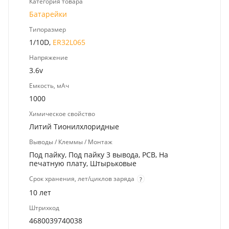
Категория товара
Батарейки
Типоразмер
1/10D,
ER32L065
Напряжение
3.6v
Емкость, мАч
1000
Химическое свойство
Литий Тионилхлоридные
Выводы / Клеммы / Монтаж
Под пайку, Под пайку 3 вывода, PCB, На
печатную плату, Штырьковые
Срок хранения, лет/циклов заряда
?
10 лет
Штрихкод
4680039740038