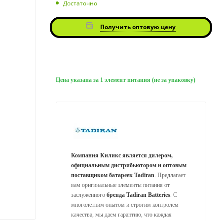
Достаточно
Получить оптовую цену
Цена указана за 1 элемент питания (не за упаковку)
Компания Киликс является дилером,
официальным дистрибьютором и оптовым
поставщиком батареек Tadiran
. Предлагает
вам оригинальные элементы питания от
заслуженного
бренда Tadiran Batteries
. С
многолетним опытом и строгим контролем
качества, мы даем гарантию, что каждая