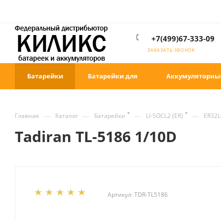
+7(499)67-333-09
ЗАКАЗАТЬ ЗВОНОК
Батарейки
Батарейки для
Аккумуляторны
—
—
—
—
Главная
Каталог
Батарейки
LI-SOCL2 (ER)
ER32L
Tadiran TL-5186 1/10D
Артикул:
TDR-TL5186