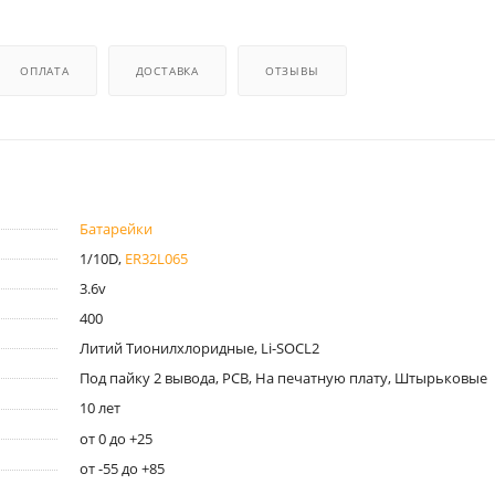
ОПЛАТА
ДОСТАВКА
ОТЗЫВЫ
Батарейки
1/10D,
ER32L065
3.6v
400
Литий Тионилхлоридные, Li-SOCL2
Под пайку 2 вывода, PCB, На печатную плату, Штырьковые
10 лет
от 0 до +25
от -55 до +85