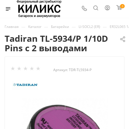
0
—
—
—
—
Главная
Каталог
Батарейки
LI-SOCL2 (ER)
ER32L065 1
Tadiran TL-5934/P 1/10D
Pins с 2 выводами
Артикул:
TDR-TL5934-P