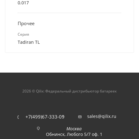
0.017
Прочее
Серия
Tadiran TL
2026 © Qilix: Федеральный дистрибьютор батареек
sales@qilix.ru
+7(499)67-333-09
Москва
Обнинск, Любого 5/7 оф. 1