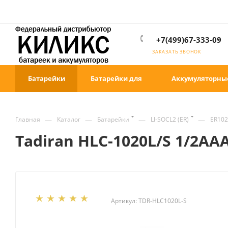
+7(499)67-333-09
ЗАКАЗАТЬ ЗВОНОК
Батарейки
Батарейки для
Аккумуляторны
—
—
—
—
Главная
Каталог
Батарейки
LI-SOCL2 (ER)
ER102
Tadiran HLC-1020L/S 1/2AA
Артикул:
TDR-HLC1020L-S