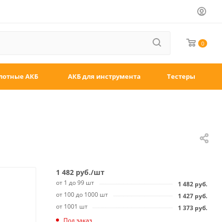
0
лотные АКБ
АКБ для инструмента
Тестеры
1 482
руб.
/шт
от 1 до 99 шт
1 482
руб.
от 100 до 1000 шт
1 427
руб.
от 1001 шт
1 373
руб.
Под заказ