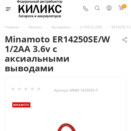
0
—
—
—
—
Главная
Каталог
Батарейки
LI-SOCL2 (ER)
ER14250 1/
Minamoto ER14250SE/W
1/2АА 3.6v c
аксиальными
выводами
Артикул:
MNM-14250SE-P