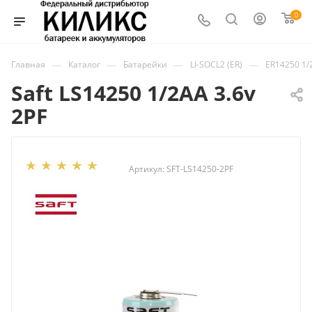
0
—
—
—
—
Главная
Каталог
Батарейки
LI-SOCL2 (ER)
ER14250 1/
Saft LS14250 1/2АА 3.6v
2PF
Артикул:
SFT-LS14250-2PF