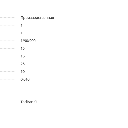
Производственная
1
1
1/90/900
15
15
25
10
0.010
Tadiran SL