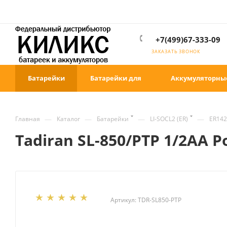
+7(499)67-333-09
ЗАКАЗАТЬ ЗВОНОК
Батарейки
Батарейки для
Аккумуляторны
—
—
—
—
Главная
Каталог
Батарейки
LI-SOCL2 (ER)
ER142
Tadiran SL-850/PTP 1/2AA P
Артикул:
TDR-SL850-PTP