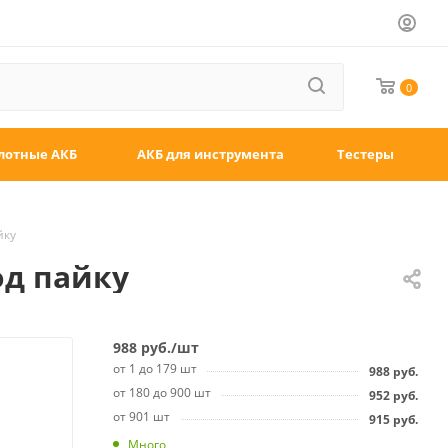
0
лотные АКБ
АКБ для инструмента
Тестеры
йку
под пайку
988
руб.
/шт
от 1 до 179 шт
988
руб.
от 180 до 900 шт
952
руб.
от 901 шт
915
руб.
Много