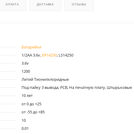
ОПЛАТА
ДОСТАВКА
ОТЗЫВЫ
Батарейки
1/2AA 3.6v,
ER14250
, LS14250
3.6v
1200
Литий Тионилхлоридные
Под пайку 3 вывода, PCB, На печатную плату, Штырьковые
10 лет
от 0 до +25
от -55 до +85
10
0.01