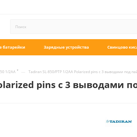
е батарейки
Зарядные устройства
Свинцово кис
—
50 1/2AA
Tadiran SL-850/PTP 1/2AA Polarized pins с 3 выводами под па
olarized pins с 3 выводами 