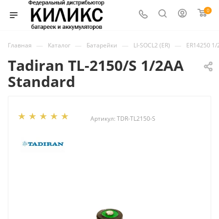
0
—
—
—
—
Главная
Каталог
Батарейки
LI-SOCL2 (ER)
ER14250 1/
Tadiran TL-2150/S 1/2AA
Standard
Артикул:
TDR-TL2150-S