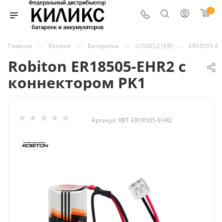
0
—
—
—
—
Главная
Каталог
Батарейки
LI-SOCL2 (ER)
ER18505 A
Robiton ER18505-EHR2 с
коннектором PK1
Артикул:
RBT-ER18505-EHR2