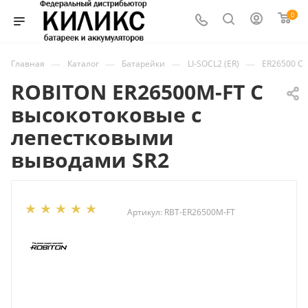
0
—
—
—
—
Главная
Каталог
Батарейки
LI-SOCL2 (ER)
ER26500 C
ROBITON ER26500M-FT C
высокотоковые с
лепестковыми
выводами SR2
Артикул:
RBT-ER26500M-FT