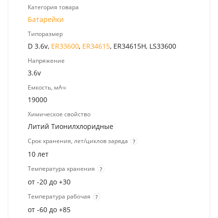
Категория товара
Батарейки
Типоразмер
D 3.6v,
ER33600
,
ER34615
, ER34615H, LS33600
Напряжение
3.6v
Емкость, мАч
19000
Химическое свойство
Литий Тионилхлоридные
Срок хранения, лет/циклов заряда
?
10 лет
Температура хранения
?
от -20 до +30
Температура рабочая
?
от -60 до +85