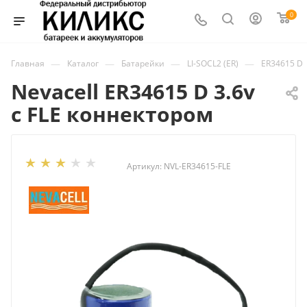
0
—
—
—
—
Главная
Каталог
Батарейки
LI-SOCL2 (ER)
ER34615 D
Nevacell ER34615 D 3.6v
с FLE коннектором
Артикул:
NVL-ER34615-FLE