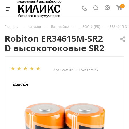
0
—
—
—
—
Главная
Каталог
Батарейки
LI-SOCL2 (ER)
ER34615 D
Robiton ER34615M-SR2
D высокотоковые SR2
Артикул:
RBT-ER34615M-S2