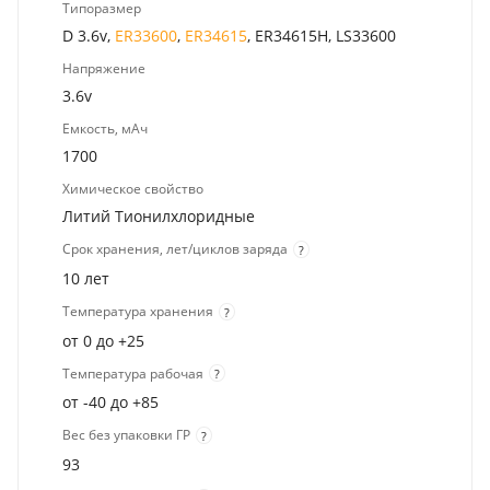
Типоразмер
D 3.6v,
ER33600
,
ER34615
, ER34615H, LS33600
Напряжение
3.6v
Емкость, мАч
1700
Химическое свойство
Литий Тионилхлоридные
Срок хранения, лет/циклов заряда
?
10 лет
Температура хранения
?
от 0 до +25
Температура рабочая
?
от -40 до +85
Вес без упаковки ГР
?
93