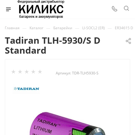
—
—
—
—
Главная
Каталог
Батарейки
LI-SOCL2 (ER)
ER34615 D
Tadiran TLH-5930/S D
Standard
Артикул:
TDR-TLH5930-S