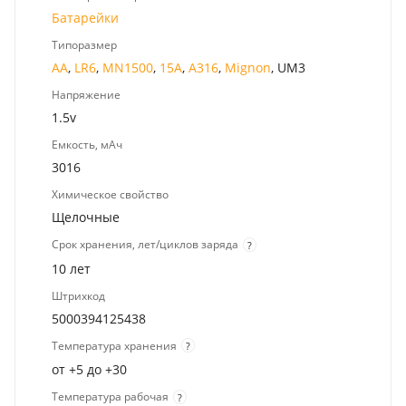
Батарейки
Типоразмер
AA
,
LR6
,
MN1500
,
15A
,
A316
,
Mignon
, UM3
Напряжение
1.5v
Емкость, мАч
3016
Химическое свойство
Щелочные
Срок хранения, лет/циклов заряда
?
10 лет
Штрихкод
5000394125438
Температура хранения
?
от +5 до +30
Температура рабочая
?