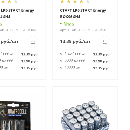
 LR6 START Energy
СТАРТ LR6 START Energy
4 SH4
BOX96 SH4
го
Много
ТАРТ-LR6-ENERGY-BX104
Арт.: СТАРТ-LR6-ENERGY-BX96
руб.
/шт
13.39
руб.
/шт
о 4999 шт
от 1 до 4999 шт
13.39
руб.
13.39
руб.
0 до 9999 шт
от 5000 до 9999 шт
12.90
руб.
12.90
руб.
00 шт
от 10000 шт
12.35
руб.
12.35
руб.