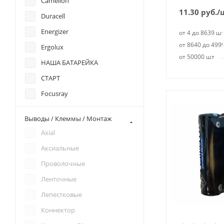
Camelion
FR6
11.30
руб.
/
Duracell
FR14G505
Energizer
от 4 до 8639 ш
L91
от 8640 до 499
Ergolux
ER14505H
от 50000 шт
НАША БАТАРЕЙКА
ER14505M
СТАРТ
LS14500
Focusray
ER14505
GP
AA 3.6v
Выводы / Клеммы / Монтаж
KODAK
CR14500
Axial
Lisun
CR14505
Аксиальные
Minamoto
CR AA
Проволочные
Nevacell
Ленточные
Panasonic
Лепестковые
Pleomax
Коннектор
Praana