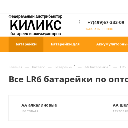
+7(499)67-333-09
ЗАКАЗАТЬ ЗВОНОК
Батарейки
Батарейки для
Аккумуляторны
—
—
—
—
Главная
Каталог
Батарейки
AA батарейки
LR6
Все LR6 батарейки по оп
АА алкалиновые
АА ше
193 ТОВАРА
193 ТОВА