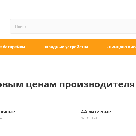
е батарейки
Зарядные устройства
Свинцово кис
товым ценам производителя
лочные
АА литиевые
РА
92 ТОВАРА