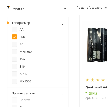
По цене (возрастани
ФИЛЬТР
Типоразмер
AA
LR6
R6
MN1500
15A
316
A316
MX1500
Quatrocell AA
R6P
Много
Производитель
Mignon
Арт.: QTC-LR6-E
Bonrex
UM3