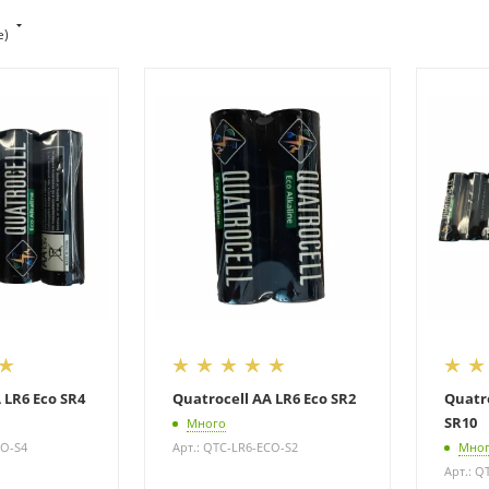
е)
 LR6 Eco SR4
Quatrocell AA LR6 Eco SR2
Quatro
SR10
Много
CO-S4
Арт.: QTC-LR6-ECO-S2
Мно
Арт.: Q