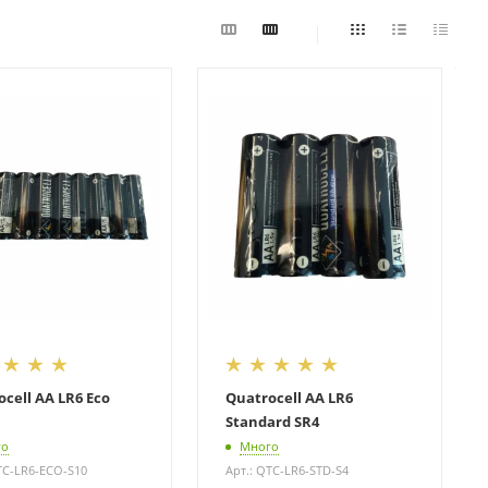
cell AA LR6 Eco
Quatrocell AA LR6
Standard SR4
го
Много
TC-LR6-ECO-S10
Арт.: QTC-LR6-STD-S4