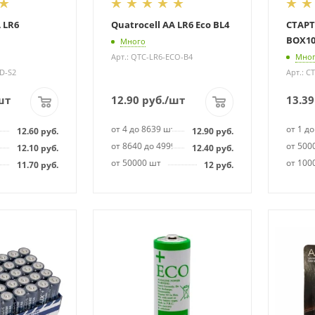
 LR6
Quatrocell AA LR6 Eco BL4
СТАРТ
BOX10
Много
Арт.: QTC-LR6-ECO-B4
Мно
TD-S2
Арт.: С
шт
12.90
руб.
/шт
13.39
т
от 4 до 8639 шт
от 1 д
12.60
руб.
12.90
руб.
99 шт
от 8640 до 49999 шт
от 500
12.10
руб.
12.40
руб.
от 50000 шт
от 100
11.70
руб.
12
руб.