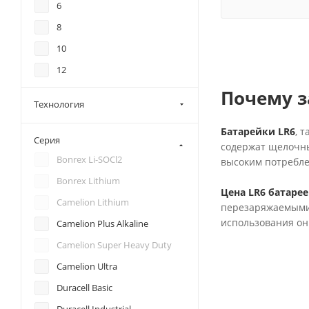
6
8
10
12
16
Почему з
Технология
18
Батарейки LR6
, 
20
Серия
содержат щелочны
24
Bonrex Li-SOCl2
высоким потребле
30
Bonrex Lithium
Цена LR6 батарее
40
Camelion Lithium
перезаряжаемыми 
60
использования о
Camelion Plus Alkaline
80
Camelion Super Heavy Duty
500
Camelion Ultra
Duracell Basic