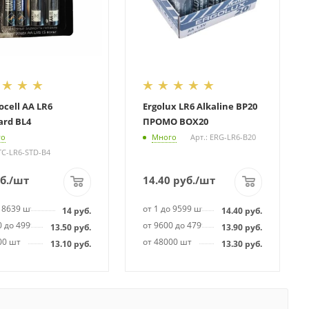
cell AA LR6
Ergolux LR6 Alkaline BP20
ard BL4
ПРОМО BOX20
го
Много
Арт.: ERG-LR6-B20
TC-LR6-STD-B4
б.
/шт
14.40
руб.
/шт
о 8639 шт
от 1 до 9599 шт
14
руб.
14.40
руб.
0 до 49999 шт
от 9600 до 47999 шт
13.50
руб.
13.90
руб.
00 шт
от 48000 шт
13.10
руб.
13.30
руб.