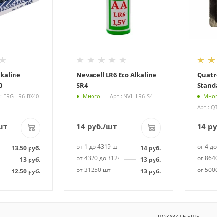
lkaline
Nevacell LR6 Eco Alkaline
Quatro
0
SR4
Stand
.: ERG-LR6-BX40
Много
Арт.: NVL-LR6-S4
Мно
Арт.: Q
шт
14
руб.
/шт
14
ру
т
от 1 до 4319 шт
от 4 д
13.50
руб.
14
руб.
99 шт
от 4320 до 31249 шт
от 864
13
руб.
13
руб.
от 31250 шт
от 500
12.50
руб.
13
руб.
ПОКАЗАТЬ ЕЩЕ