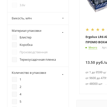
3.6v
Емкость, мАч
Материал упаковки
Ergolux LR6 A
Блистер
ПРОМО BOX4
Коробка
Много
Арт
Производственная
Термоусадочная пленка
13.50
руб.
/
от 1 до 9599 ш
Количество в упаковке
от 9600 до 479
1
от 48000 шт
2
4
5