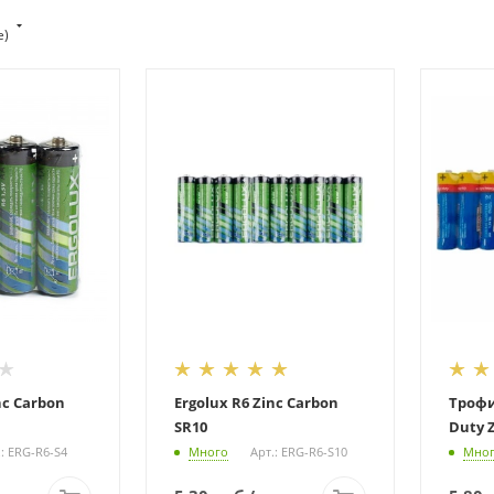
е)
nc Carbon
Ergolux R6 Zinc Carbon
Трофи 
SR10
Duty Z
.: ERG-R6-S4
Много
Арт.: ERG-R6-S10
Мно