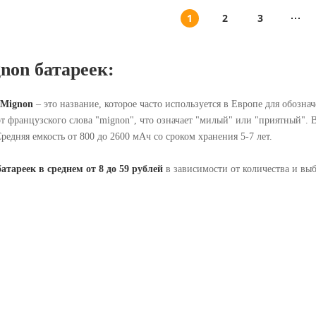
1
2
3
non батареек:
 Mignon
– это название, которое часто используется в Европе для обозна
т французского слова "mignon", что означает "милый" или "приятный". В
редняя емкость от 800 до 2600 мАч со сроком хранения 5-7 лет.
атареек в среднем от 8 до 59 рублей
в зависимости от количества и выб