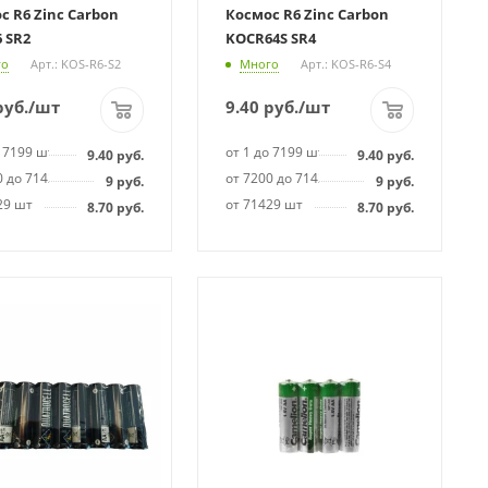
с R6 Zinc Carbon
Космос R6 Zinc Carbon
 SR2
KOCR64S SR4
го
Арт.: KOS-R6-S2
Много
Арт.: KOS-R6-S4
уб.
/шт
9.40
руб.
/шт
о 7199 шт
от 1 до 7199 шт
9.40
руб.
9.40
руб.
0 до 71428 шт
от 7200 до 71428 шт
9
руб.
9
руб.
29 шт
от 71429 шт
8.70
руб.
8.70
руб.