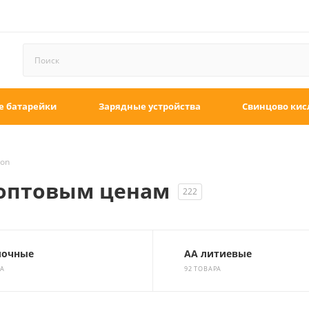
е батарейки
Зарядные устройства
Свинцово кис
on
 оптовым ценам
222
лочные
АА литиевые
РА
92 ТОВАРА