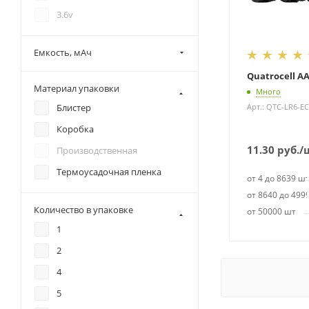
3.6v
Емкость, мАч
Quatrocell AA
Материал упаковки
Много
Арт.: QTC-LR6-E
Блистер
Коробка
11.30
руб.
/
Производственная
Термоусадочная пленка
от 4 до 8639 ш
от 8640 до 499
Количество в упаковке
от 50000 шт
1
2
4
5