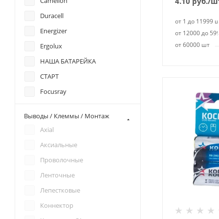
Camelion
4.10
руб.
/ш
FR6
Duracell
от 1 до 11999 
FR14G505
Energizer
от 12000 до 59
L91
от 60000 шт
Ergolux
ER14505H
НАША БАТАРЕЙКА
ER14505M
СТАРТ
LS14500
Focusray
ER14505
GP
AA 3.6v
Выводы / Клеммы / Монтаж
KODAK
CR14500
Axial
Lisun
CR14505
Аксиальные
Minamoto
CR AA
Проволочные
Nevacell
Ленточные
Panasonic
Лепестковые
Pleomax
Коннектор
Praana