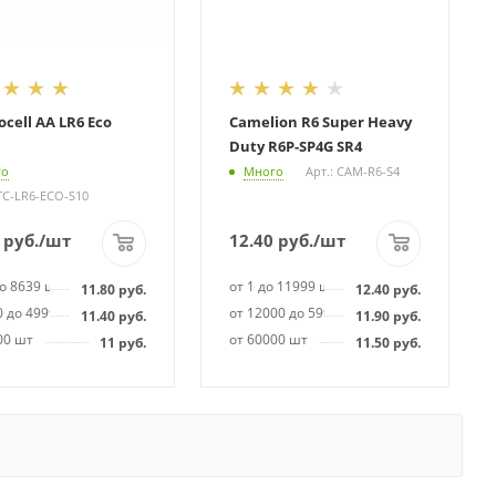
cell AA LR6 Eco
Camelion R6 Super Heavy
Duty R6P-SP4G SR4
го
Много
Арт.: CAM-R6-S4
TC-LR6-ECO-S10
руб.
/шт
12.40
руб.
/шт
до 8639 шт
от 1 до 11999 шт
11.80
руб.
12.40
руб.
0 до 49999 шт
от 12000 до 59999 шт
11.40
руб.
11.90
руб.
00 шт
от 60000 шт
11
руб.
11.50
руб.