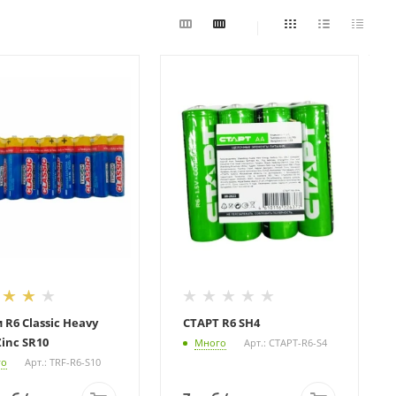
R6 Classic Heavy
СТАРТ R6 SH4
inc SR10
Много
Арт.: СТАРТ-R6-S4
го
Арт.: TRF-R6-S10