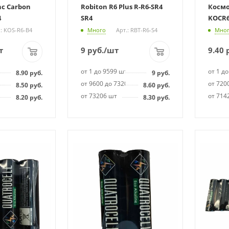
nc Carbon
Robiton R6 Plus R-R6-SR4
Космо
4
SR4
KOCR6
.: KOS-R6-B4
Много
Арт.: RBT-R6-S4
Мно
т
9
руб.
/шт
9.40
р
т
от 1 до 9599 шт
от 1 д
8.90
руб.
9
руб.
99 шт
от 9600 до 73205 шт
от 720
8.50
руб.
8.60
руб.
от 73206 шт
от 714
8.20
руб.
8.30
руб.