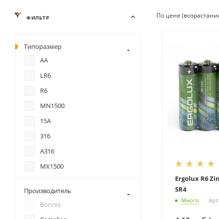
По цене (возрастани
ФИЛЬТР
Типоразмер
AA
LR6
R6
MN1500
15A
316
A316
MX1500
Ergolux R6 Zi
R6P
SR4
Производитель
Mignon
Много
Арт
Bonrex
UM3