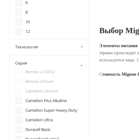
6
8
10
Выбор Mig
12
16
Элементы питания
Технология
18
термин происходит о
20
используется чаще. С
Серия
24
Bonrex Li-SOCl2
С
тоимость Mignon б
30
Bonrex Lithium
40
Camelion Lithium
60
Camelion Plus Alkaline
80
Camelion Super Heavy Duty
500
Camelion Ultra
Duracell Basic