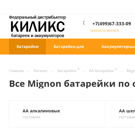
+7(499)67-333-09
ЗАКАЗАТЬ ЗВОНОК
Батарейки
Батарейки для
Аккумуляторны
—
—
—
—
Главная
Каталог
Батарейки
AA батарейки
Mign
Все Mignon батарейки по
АА алкалиновые
АА ше
193 ТОВАРА
193 ТОВА