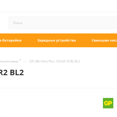
е батарейки
Зарядные устройства
Свинцово кис
—
алкалиновые
GP LR6 Ultra Plus 15AUP-2CR2 BL2
R2 BL2