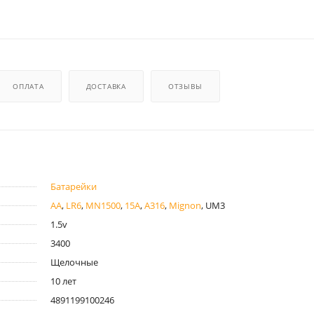
ОПЛАТА
ДОСТАВКА
ОТЗЫВЫ
Батарейки
AA
,
LR6
,
MN1500
,
15A
,
A316
,
Mignon
, UM3
1.5v
3400
Щелочные
10 лет
4891199100246