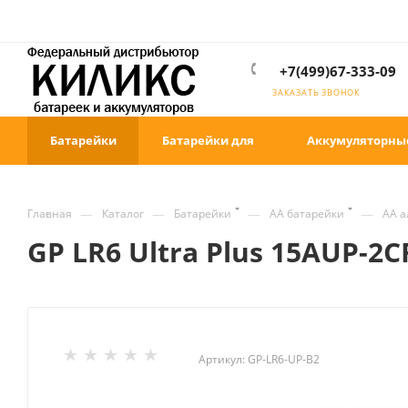
+7(499)67-333-09
ЗАКАЗАТЬ ЗВОНОК
Батарейки
Батарейки для
Аккумуляторны
—
—
—
—
Главная
Каталог
Батарейки
AA батарейки
АА 
GP LR6 Ultra Plus 15AUP-2C
Артикул:
GP-LR6-UP-B2