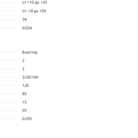
от +10 до +25
от -18 до +50
24
0.024
Блистер
2
2
2/20/160
120
85
15
55
0.055