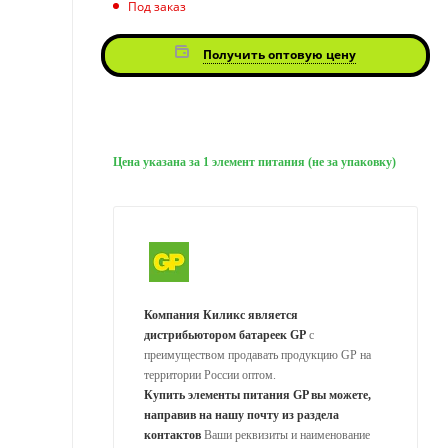
Под заказ
Получить оптовую цену
Цена указана за 1 элемент питания (не за упаковку)
Компания Киликс является
дистрибьютором батареек GP
с
преимуществом продавать продукцию GP на
территории России оптом.
Купить элементы питания GP вы можете,
направив на нашу почту из раздела
контактов
Ваши реквизиты и наименование