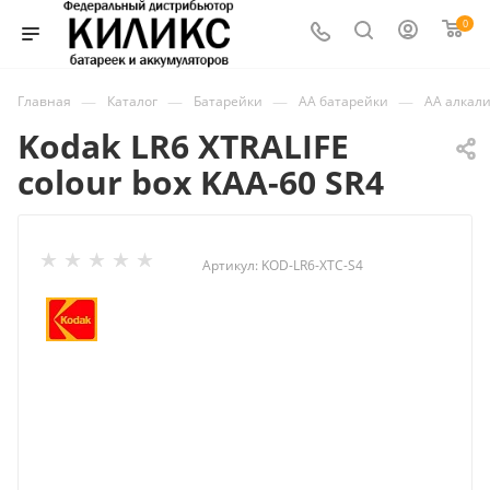
0
—
—
—
—
Главная
Каталог
Батарейки
AA батарейки
АА алкал
Kodak LR6 XTRALIFE
colour box KAA-60 SR4
Артикул:
KOD-LR6-XTC-S4