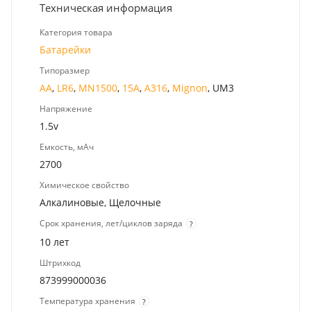
Техническая информация
Категория товара
Батарейки
Типоразмер
AA
,
LR6
,
MN1500
,
15A
,
A316
,
Mignon
, UM3
Напряжение
1.5v
Емкость, мАч
2700
Химическое свойство
Алкалиновые, Щелочные
Срок хранения, лет/циклов заряда
?
10 лет
Штрихкод
873999000036
Температура хранения
?