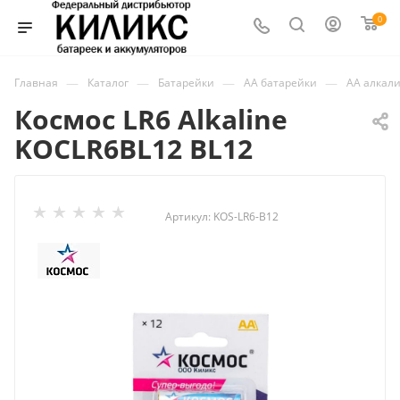
0
—
—
—
—
Главная
Каталог
Батарейки
AA батарейки
АА алкал
Космос LR6 Alkaline
KOCLR6BL12 BL12
Артикул:
KOS-LR6-B12