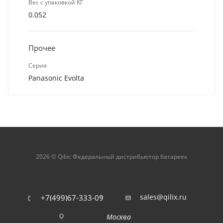
Вес с упаковкой КГ
0.052
Прочее
Серия
Panasonic Evolta
2026 © Qilix: Федеральный дистрибьютор батареек
sales@qilix.ru
+7(499)67-333-09
Москва