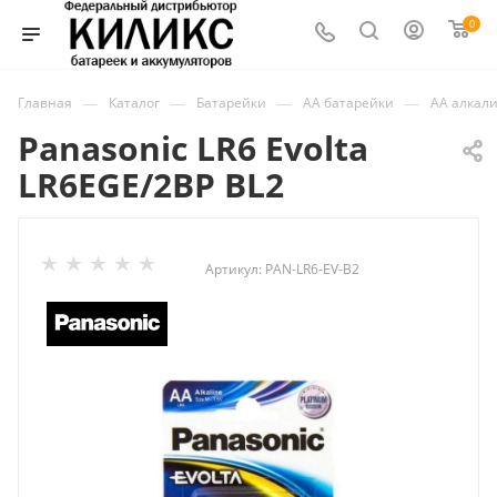
0
—
—
—
—
Главная
Каталог
Батарейки
AA батарейки
АА алкал
Panasonic LR6 Evolta
LR6EGE/2BP BL2
Артикул:
PAN-LR6-EV-B2