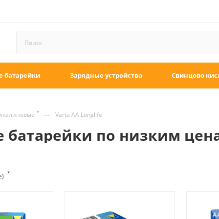
е батарейки
Зарядные устройства
Свинцово кис
—
алкалиновые
Varta AA Longlife
ife батарейки по низким цен
е)