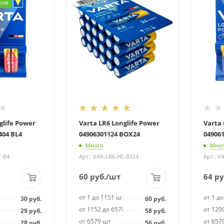
ков
glife Power
Varta LR6 Longlife Power
Varta 
404 BL4
04906301124 BOX24
049061
Много
Мно
T-B4
Арт.: VAR-LR6-HE-BX24
Арт.: V
60
руб.
/шт
64
ру
т
от 1 до 1151 шт
от 1 д
30
руб.
60
руб.
8 шт
от 1152 до 6578 шт
от 120
29
руб.
58
руб.
от 6579 шт
от 657
28
руб.
56
руб.