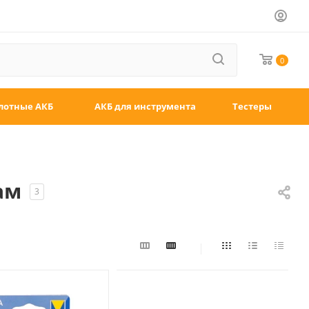
0
лотные АКБ
АКБ для инструмента
Тестеры
ам
3