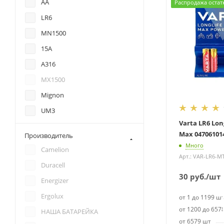
AA
Распродажа остат
LR6
MN1500
15A
A316
MX1500
Mignon
UM3
Varta LR6 Lon
Max 04706101
Производитель
Много
Camelion
Арт.: VAR-LR6-M
Duracell
30
руб.
/шт
Energizer
Ergolux
от 1 до 1199 ш
от 1200 до 657
НАША БАТАРЕЙКА
от 6579 шт