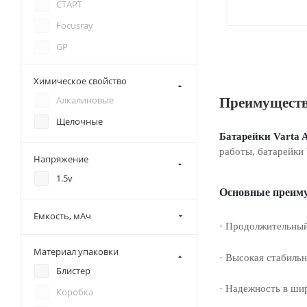
СТАРТ
Focusray
GP
KODAK
Химическое свойство
Minamoto
Алкалиновые
Преимуществ
Nevacell
Щелочные
Panasonic
Батарейки
Varta
работы, батарейки
Pleomax
Напряжение
Praana
1.5v
Основные преиму
Quatrocell
Емкость, мАч
Robiton
· Продолжительный
Smartbuy
Материал упаковки
· Высокая стабиль
Sony
Блистер
Supermax
· Надежность в ши
Коробка
Varta