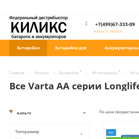
+7(499)67-333-09
ЗАКАЗАТЬ ЗВОНОК
Батарейки
Батарейки для
Аккумуляторны
—
—
—
—
Главная
Каталог
Батарейки
AA батарейки
АА 
Все Varta AA серии Longl
По цене (возрастани
ФИЛЬТР
Типоразмер
Хит