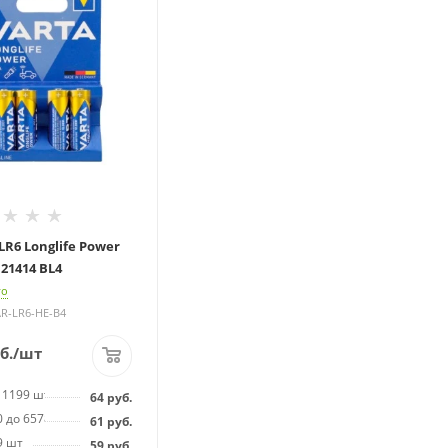
LR6 Longlife Power
21414 BL4
го
AR-LR6-HE-B4
б.
/шт
о 1199 шт
64
руб.
0 до 6578 шт
61
руб.
9 шт
59
руб.