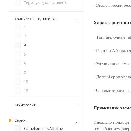
Термоусадочная пленка
· Экологически без
КОСМОС
ТРОФИ
Количество в упаковке
Характеристики 
1
2
· Тип: щелочные (al
4
· Размер: AA (паль
5
6
· Увеличенная емк
8
· Долгий срок хран
10
12
· Оптимизированы 
16
Технология
Применение элеме
18
20
Серия
Идеально подходят
24
Camelion Plus Alkaline
потреблением энер