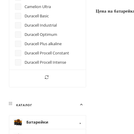
30
Camelion Ultra
Цена на батарей
40
Duracell Basic
60
Duracell Industrial
80
Duracell Optimum
500
Duracell Plus alkaline
Duracell Procell Constant
Duracell Procell Intense
Duracell Professional
Duracell Simply
Duracell Turbo Max
Duracell Ultra power
КАТАЛОГ
Energizer Alkaline Power
Energizer Industrial
Батарейки
Energizer Max