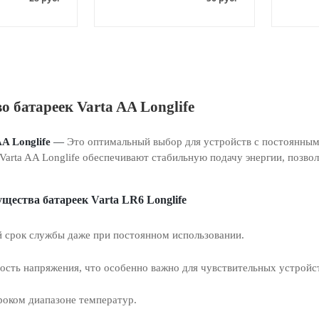
о батареек
Varta
AA
Longlife
AA
Longlife
—
Это оптимальный выбор для устройств с постоянным
 Varta AA Longlife обеспечивают стабильную подачу энергии, поз
щества батареек
Varta
LR
6
Longlife
 срок службы даже при постоянном использовании.
ность напряжения, что особенно важно для чувствительных устройс
роком диапазоне температур.