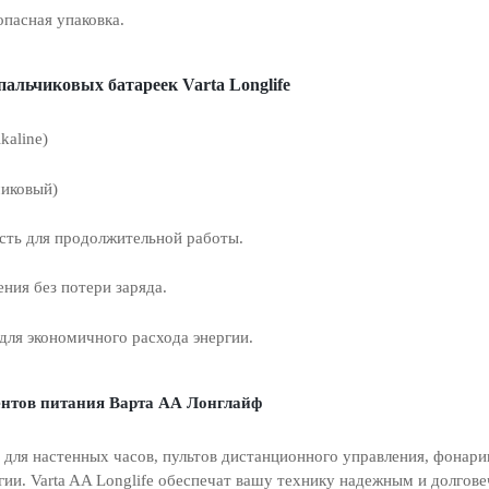
опасная упаковка.
пальчиковых батареек
Varta
Longlife
kaline)
чиковый)
ость для продолжительной работы.
ения без потери заряда.
для экономичного расхода энергии.
нтов питания Варта АА Лонглайф
 для настенных часов, пультов дистанционного управления, фонари
гии. Varta AA Longlife обеспечат вашу технику надежным и долгов