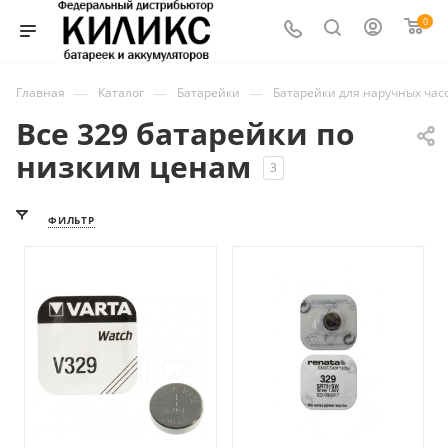
0
—
—
—
Главная
Каталог
Батарейки
Батарейки для наручных час
Все 329 батарейки по
низким ценам
3
ФИЛЬТР