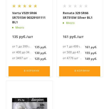
Varta V329 SR66
Renata 329 SR66
SR731SW 00329101111
SR731SW Silver BL1
BL1
Много
Много
135
руб.
/шт
161
руб.
/шт
от 1 до 399 шт
от 1 до 499 шт
135
руб.
161
руб.
от 400 до 3496 шт
от 500 до 4775 шт
130
руб.
155
руб.
от 3497 шт
от 4776 шт
125
руб.
149
руб.
В КОРЗИНУ
В КОРЗИНУ