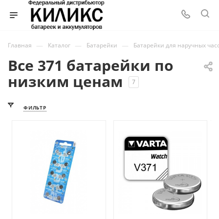
—
—
—
Главная
Каталог
Батарейки
Батарейки для наручных час
Все 371 батарейки по
низким ценам
7
ФИЛЬТР