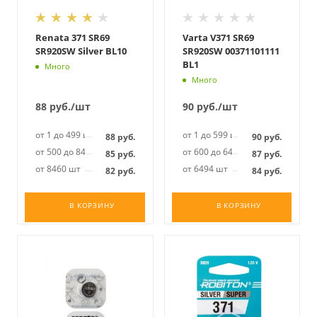
Renata 371 SR69
Varta V371 SR69
SR920SW Silver BL10
SR920SW 00371101111
BL1
Много
Много
88
руб.
/шт
90
руб.
/шт
от 1 до 499 шт
от 1 до 599 шт
88
руб.
90
руб.
от 500 до 8459 шт
от 600 до 6493 шт
85
руб.
87
руб.
от 8460 шт
от 6494 шт
82
руб.
84
руб.
В КОРЗИНУ
В КОРЗИНУ