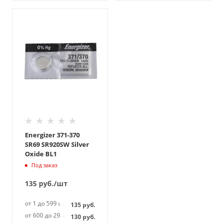
Energizer 371-370
SR69 SR920SW Silver
Oxide BL1
Под заказ
135
руб.
/шт
от 1 до 599 шт
135
руб.
от 600 до 2999 шт
130
руб.