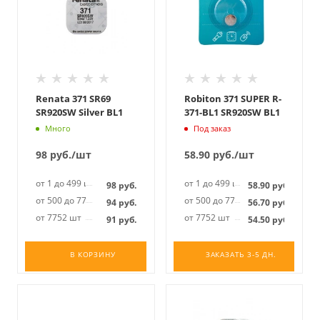
Renata 371 SR69
Robiton 371 SUPER R-
SR920SW Silver BL1
371-BL1 SR920SW BL1
Много
Под заказ
98
руб.
/шт
58.90
руб.
/шт
от 1 до 499 шт
от 1 до 499 шт
98
руб.
58.90
руб.
от 500 до 7751 шт
от 500 до 7751 шт
94
руб.
56.70
руб.
от 7752 шт
от 7752 шт
91
руб.
54.50
руб.
В КОРЗИНУ
ЗАКАЗАТЬ 3-5 ДН.