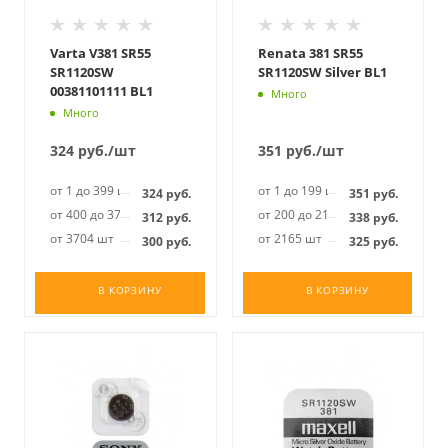
Varta V381 SR55
Renata 381 SR55
SR1120SW
SR1120SW Silver BL1
00381101111 BL1
Много
Много
324
руб.
/шт
351
руб.
/шт
от 1 до 399 шт
от 1 до 199 шт
324
руб.
351
руб.
от 400 до 3703 шт
от 200 до 2164 шт
312
руб.
338
руб.
от 3704 шт
от 2165 шт
300
руб.
325
руб.
В КОРЗИНУ
В КОРЗИНУ