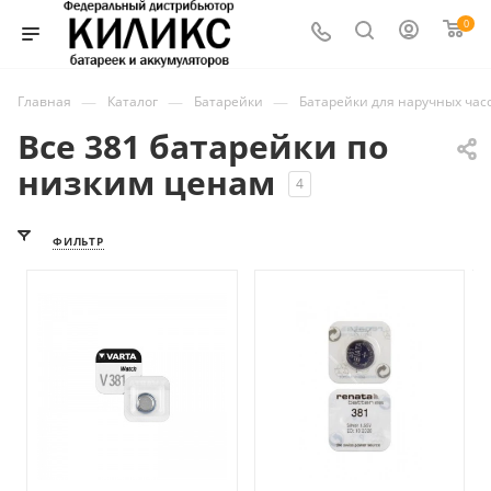
0
—
—
—
Главная
Каталог
Батарейки
Батарейки для наручных час
Все 381 батарейки по
низким ценам
4
ФИЛЬТР