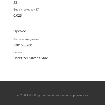
23
Вес с упаковкой КГ
0.023
Прочее
Код производителя
E301538200
Серия
Energizer Silver Oxide
2026 © Qilix: Федеральный дистрибьютор батареек