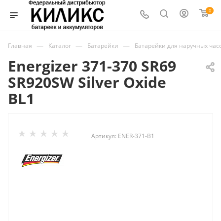
0
—
—
—
Главная
Каталог
Батарейки
Батарейки для наручных час
Energizer 371-370 SR69
SR920SW Silver Oxide
BL1
Артикул:
ENER-371-B1