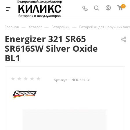
0
—
—
—
Главная
Каталог
Батарейки
Батарейки для наручных час
Energizer 321 SR65
SR616SW Silver Oxide
BL1
Артикул:
ENER-321-B1