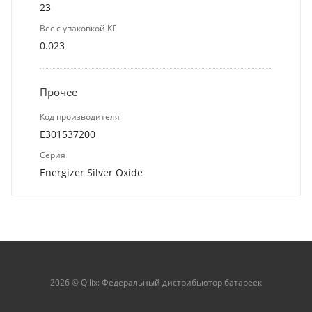
23
Вес с упаковкой КГ
0.023
Прочее
Код производителя
E301537200
Серия
Energizer Silver Oxide
2026 © Qilix: Федеральный дистрибьютор батареек