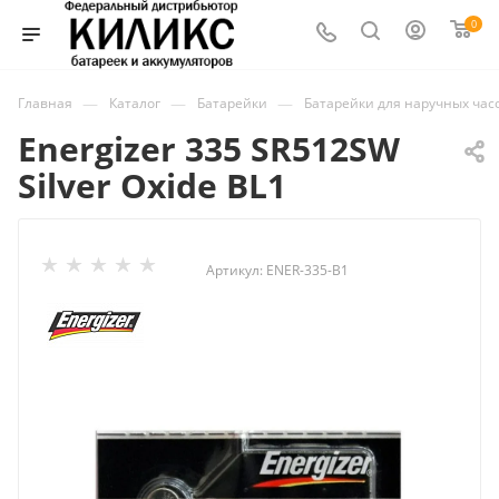
0
—
—
—
Главная
Каталог
Батарейки
Батарейки для наручных час
Energizer 335 SR512SW
Silver Oxide BL1
Артикул:
ENER-335-B1