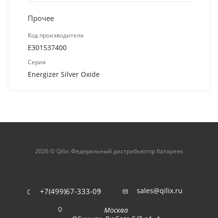
Прочее
Код производителя
E301537400
Серия
Energizer Silver Oxide
2026 © Qilix: Федеральный дистрибьютор батареек
sales@qilix.ru
+7(499)67-333-09
Москва