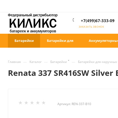
+7(499)67-333-09
ЗАКАЗАТЬ ЗВОНОК
Батарейки
Батарейки для
Аккумуляторны
—
—
—
Главная
Каталог
Батарейки
Батарейки для наручных 
Renata 337 SR416SW Silver 
Артикул:
REN-337-B10