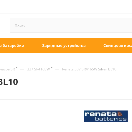
е батарейки
Зарядные устройства
Свинцово кис
—
—
часов SR
337 SR416SW
Renata 337 SR416SW Silver BL10
BL10