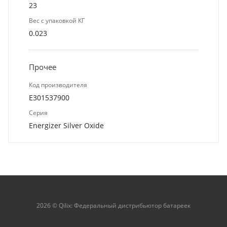
23
Вес с упаковкой КГ
0.023
Прочее
Код производителя
E301537900
Серия
Energizer Silver Oxide
2026 © Qilix: Федеральный дистрибьютор батареек