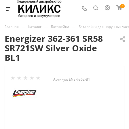
0
—
—
—
Главная
Каталог
Батарейки
Батарейки для наручных час
Energizer 362-361 SR58
SR721SW Silver Oxide
BL1
Артикул:
ENER-362-B1