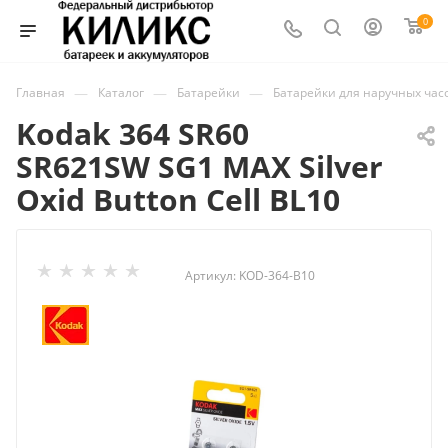
0
—
—
—
Главная
Каталог
Батарейки
Батарейки для наручных час
Kodak 364 SR60
SR621SW SG1 MAX Silver
Oxid Button Cell BL10
Артикул:
KOD-364-B10