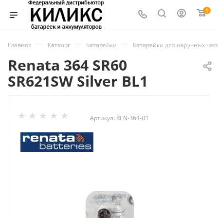
0
—
—
—
Главная
Каталог
Батарейки
Батарейки для наручных час
Renata 364 SR60
SR621SW Silver BL1
Артикул:
REN-364-B1