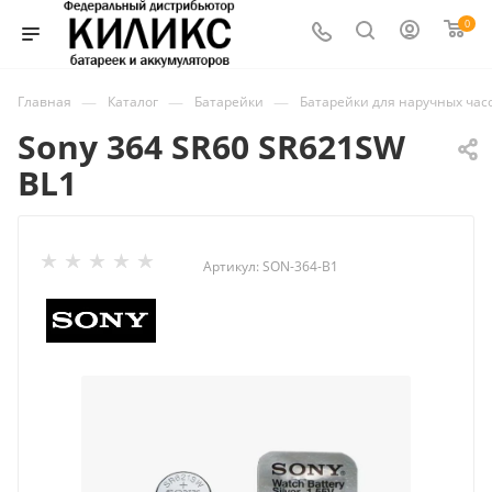
0
—
—
—
Главная
Каталог
Батарейки
Батарейки для наручных час
Sony 364 SR60 SR621SW
BL1
Артикул:
SON-364-B1