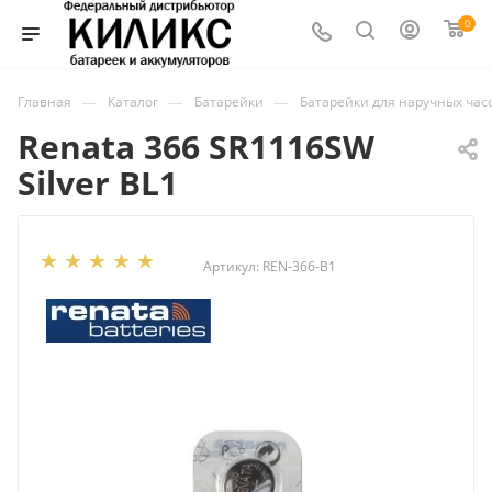
0
—
—
—
Главная
Каталог
Батарейки
Батарейки для наручных час
Renata 366 SR1116SW
Silver BL1
Артикул:
REN-366-B1